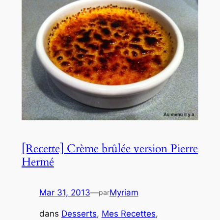
[Recette] Crème brûlée version Pierre
Hermé
Mar 31, 2013
—
Myriam
par
dans
Desserts
, 
Mes Recettes
, 