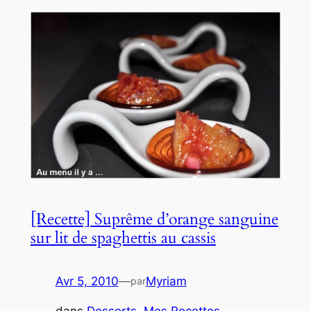
[Recette] Suprême d’orange sanguine
sur lit de spaghettis au cassis
Avr 5, 2010
—
Myriam
par
dans
Desserts
, 
Mes Recettes
, 