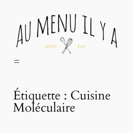
Aller
au
contenu
Étiquette :
Cuisine
Moléculaire