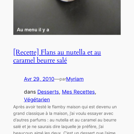
[Recette] Flans au nutella et au
caramel beurre salé
Avr 29, 2010
—
Myriam
par
dans
Desserts
, 
Mes Recettes
, 
Végétarien
Après avoir testé le flamby maison qui est devenu un
grand classique à la maison, j’ai voulu essayer avec
d’autres parfums : au nutella et au caramel au beurre
salé et je ne saurais dire laquelle je préfère, j’ai
beaucoup aimé les deux. C’est un dessert que j’aime