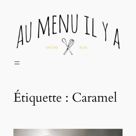
Aller
au
contenu
Étiquette :
Caramel