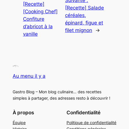
Suivante :
[Recette]
[Recette] Salade
[Cooking Chef]
céréales,
Confiture
épinard, figue et
d’abricot à la
filet mignon
→
vanille
Au menu il y a
Gastro Blog – Mon blog culinaire… des recettes
simples à partager, des adresses resto à découvrir !
À propos
Confidentialité
Équipe
Politique de confidentialité
Histoire
Conditions générales