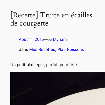
[Recette] Truite en écailles
de courgette
Août 11, 2015
—
Myriam
par
dans
Mes Recettes
, 
Plat
, 
Poissons
Un petit plat léger, parfait pour l’été…