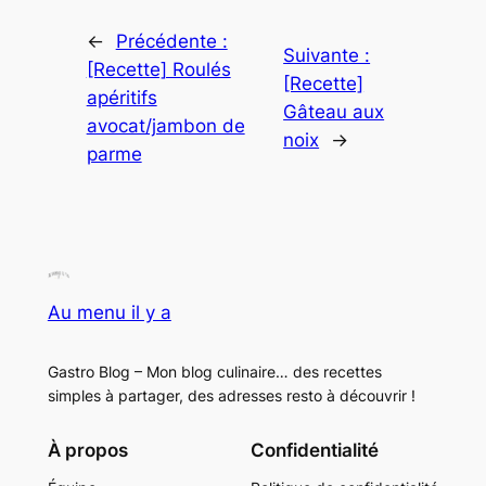
←
Précédente :
Suivante :
[Recette] Roulés
[Recette]
apéritifs
Gâteau aux
avocat/jambon de
noix
→
parme
Au menu il y a
Gastro Blog – Mon blog culinaire… des recettes
simples à partager, des adresses resto à découvrir !
À propos
Confidentialité