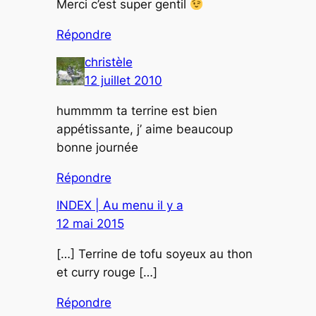
Merci c’est super gentil
Répondre
christèle
12 juillet 2010
hummmm ta terrine est bien
appétissante, j’ aime beaucoup
bonne journée
Répondre
INDEX | Au menu il y a
12 mai 2015
[…] Terrine de tofu soyeux au thon
et curry rouge […]
Répondre