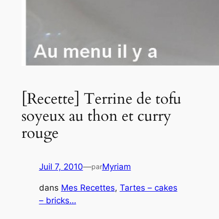
[Recette] Terrine de tofu
soyeux au thon et curry
rouge
Juil 7, 2010
—
Myriam
par
dans
Mes Recettes
, 
Tartes – cakes
– bricks…