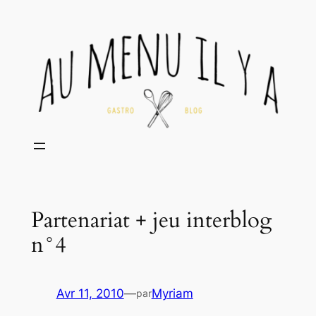
Aller
au
contenu
Partenariat + jeu interblog
n°4
Avr 11, 2010
—
Myriam
par