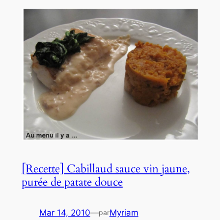
[Recette] Cabillaud sauce vin jaune,
purée de patate douce
Mar 14, 2010
—
Myriam
par