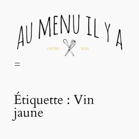
Aller
au
contenu
Étiquette :
Vin
jaune