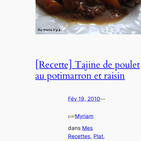
[Recette] Tajine de poulet
au potimarron et raisin
Fév 19, 2010
—
Myriam
par
dans
Mes
Recettes
, 
Plat
, 