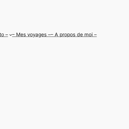
to –
– Mes voyages –
– A propos de moi –