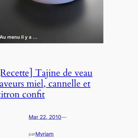
[Recette] Tajine de veau
saveurs miel, cannelle et
citron confit
Mar 22, 2010
—
Myriam
par