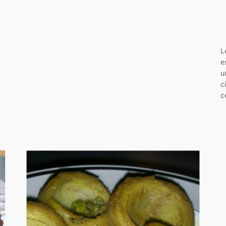
L
e
u
c
c