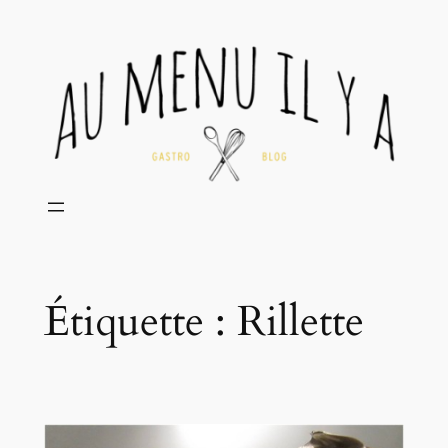
Aller
au
contenu
Étiquette :
Rillette