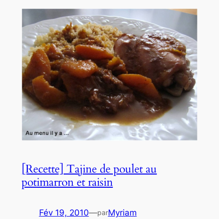
[Recette] Tajine de poulet au
potimarron et raisin
Fév 19, 2010
—
Myriam
par