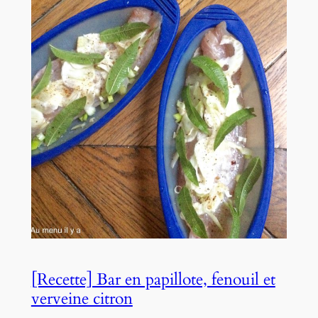
[Recette] Bar en papillote, fenouil et
verveine citron