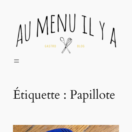
Aller
au
contenu
Étiquette :
Papillote