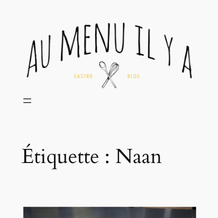
Aller
au
contenu
Étiquette :
Naan