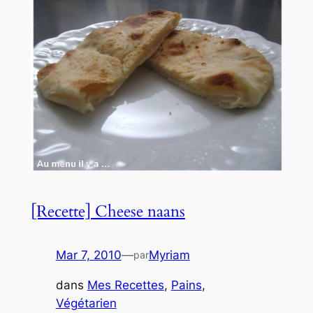
[Recette] Cheese naans
Mar 7, 2010
—
Myriam
par
dans
Mes Recettes
, 
Pains
, 
Végétarien