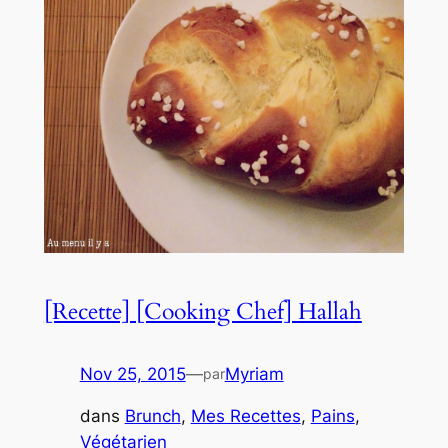
[Recette] [Cooking Chef] Hallah
Nov 25, 2015
—
Myriam
par
dans
Brunch
, 
Mes Recettes
, 
Pains
, 
Végétarien