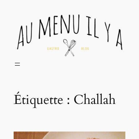
Aller
au
contenu
Étiquette :
Challah