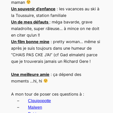
maman
Un souvenir d’enfance
: les vacances au ski à
la Toussuire, station familiale
Un de mes défauts
: méga bavarde, grave
maladroite, super râleuse… à mince on ne doit
en citer qu’un !!
Un film bonne mine
: pretty woman… même si
après je suis toujours dans une humeur de
“CHAIS PAS CKE J’AI” (cf Gad elmaleh) parce
que je trouverais jamais un Richard Gere !
Une meilleure amie
: ça dépend des
moments …hi, hi
A mon tour de poser ces questions à :
–
Clquipopotte
–
Maïwen