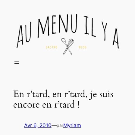
Aller
au
contenu
En r’tard, en r’tard, je suis
encore en r’tard !
Avr 6, 2010
—
Myriam
par