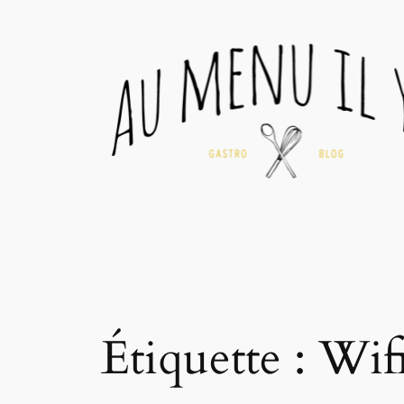
Aller
au
contenu
Étiquette :
Wif