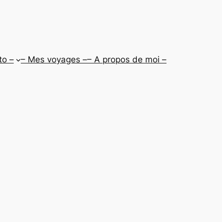
to –
– Mes voyages –
– A propos de moi –