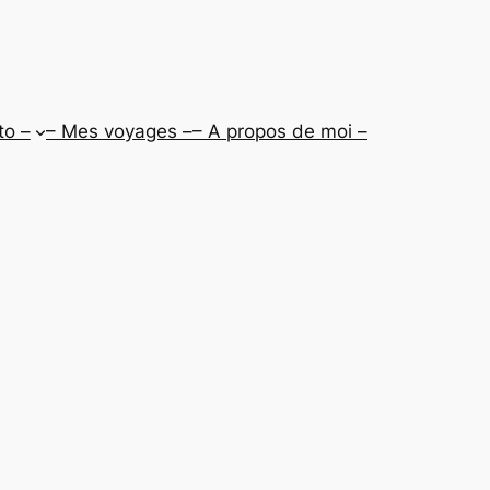
to –
– Mes voyages –
– A propos de moi –