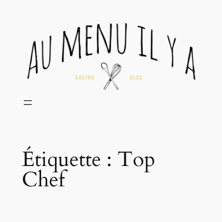
Aller
au
contenu
Étiquette :
Top
Chef