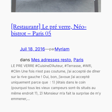
[Restaurant] Le pré verre, Néo-
bistrot – Paris 05
Juil 18, 2016
—
Myriam
par
dans
Mes adresses resto
, 
Paris
LE PRE VERRE #CuisineD’Auteur, #Terrasse, #Wifi,
#Clim Une fois n’est pas coutume, j’ai accepté de dîner
sur la rive gauche ! Oui, bon, j’avoue j’ai accepté
uniquement parce que : 1) j’étais dans le coin
(pourquoi tous les vieux campeurs sont-ils situés au
même endroit ?), 2) Monsieur m’a fait la surprise de m’y
emmener,…