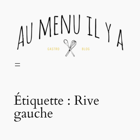
Aller
au
contenu
Étiquette :
Rive
gauche