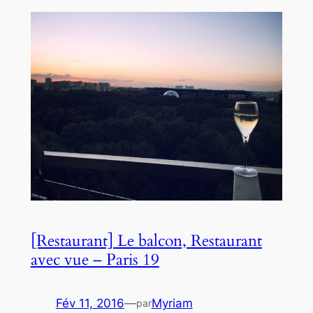
[Restaurant] Le balcon, Restaurant
avec vue – Paris 19
Fév 11, 2016
—
Myriam
par