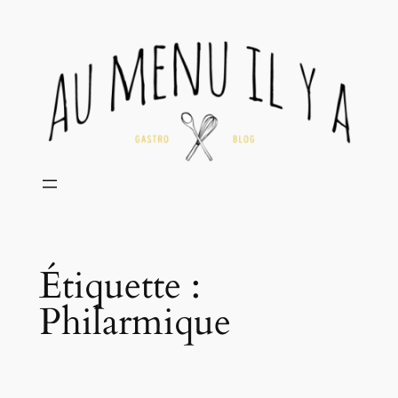
Aller
au
contenu
Étiquette :
Philarmique