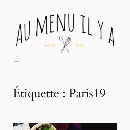
Aller
au
contenu
Étiquette :
Paris19