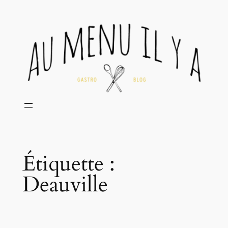
Aller
au
contenu
Étiquette :
Deauville