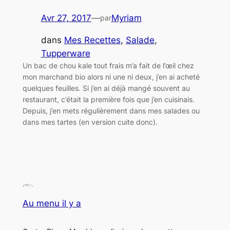
Avr 27, 2017
—
Myriam
par
dans
Mes Recettes
, 
Salade
, 
Tupperware
Un bac de chou kale tout frais m’a fait de l’œil chez
mon marchand bio alors ni une ni deux, j’en ai acheté
quelques feuilles. Si j’en ai déjà mangé souvent au
restaurant, c’était la première fois que j’en cuisinais.
Depuis, j’en mets régulièrement dans mes salades ou
dans mes tartes (en version cuite donc).
Au menu il y a