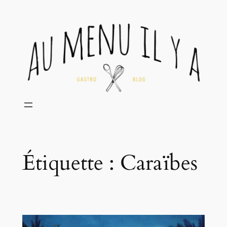
Aller
au
contenu
Étiquette :
Caraïbes