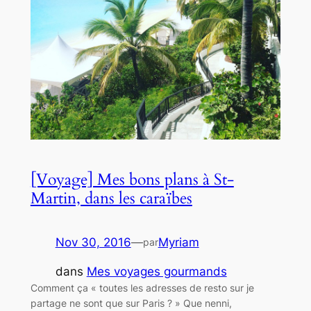
[Voyage] Mes bons plans à St-
Martin, dans les caraïbes
Nov 30, 2016
—
Myriam
par
dans
Mes voyages gourmands
Comment ça « toutes les adresses de resto sur je
partage ne sont que sur Paris ? » Que nenni,