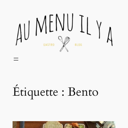
Aller
au
contenu
Étiquette :
Bento