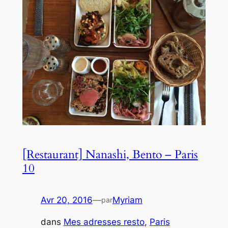
[Restaurant] Nanashi, Bento – Paris
10
Avr 20, 2016
—
Myriam
par
dans
Mes adresses resto
, 
Paris